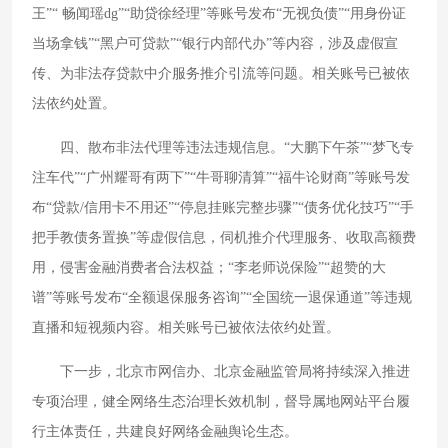
王”“ 畅闻瑶dg”“助贷徐经理”等账号发布“无视负债”“用身份证
当场拿钱”“黑户可贷款”“银行内部代办”等内容，涉及虚假宣
传、为非法存贷款中介服务推介引流等问题。相关账号已被依
法依约处置。
四、散布非法代理等违法违规信息。“大鹏下午茶”“梦飞专
注车代”“广州耀哥有两下”“牛哥聊清算”“福牛论财商”等账号发
布“贷款/信用卡不用还”“停息挂账完整步骤”“债务优化技巧”“手
把手教债务置换”等虚假信息，伺机推介代理服务、收取高额费
用，侵害金融消费者合法权益；“李老师说保险”“超赞的大
谱”等账号发布“全额退保服务咨询”“全国统一退保通道”等违规
直播和短视频内容。相关账号已被依法依约处置。
下一步，北京市网信办、北京金融监管局将持续深入推进
专项治理，健全网络生态治理长效机制，督导属地网站平台履
行主体责任，共建良好网络金融舆论生态。