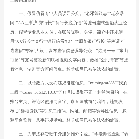
一、假冒仿冒专业人员误导公众。“老邓筹谋志”“老友居
间”“AA江浙沪-郑行长”“何行长说负债”等账号虚构金融从业经
历、假冒专业从业人员，在账号昵称、头像、简介中违规使
用“XX行长”“某行”“银行信贷XX年”“原某银行行长”等称谓,打
造虚假“专家”人设，发布虚假信息误导公众；“港湾一号”“东山
再起”等账号篡改新闻联播视频文字内容，散播“全民清债”等虚
假消息，制造官方新闻假象。相关账号已被依法依约处置。
二、以隐蔽方式发布违规引流信息。“missingcat888”“我的
上级”“Cuser_5161291010”等账号以谋取不正当利益为目的，在
账号主页、评论区使用同音字、谐音词或符号暗语，违规发
布“加群领贷款”等引流二维码、网址、邮箱等诱导性信息，躲
避平台监管，从事违规活动。相关账号已被依法依约处置。
三、为非法存贷款中介服务推介引流。“李老师说金融”“表