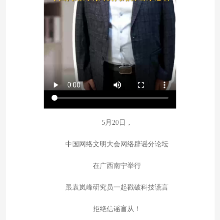
5月20日，
中国网络文明大会网络辟谣分论坛
在广西南宁举行
跟袁岚峰研究员一起戳破科技谎言
拒绝信谣盲从！