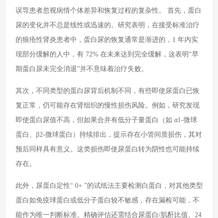
误导患者忽视病情个体差异和恢复过程的复杂性。 首先，蛋白
尿的变化并不总是线性或迅速的。研究表明，在接受标准治疗
的狼疮性肾炎患者中，蛋白尿的恢复通常是渐进的，1 年内实
现部分缓解的人中，有 72% 在未来达到完全缓解，这表明“早
期蛋白尿未完全消退”并不意味着治疗失败。
其次，不同类型的蛋白尿背后机制不同，有些即使尿蛋白已恢
复正常，仍可能存在肾组织的慢性损伤风险。例如，研究发现
即使蛋白尿值不高，但如果合并有低分子量蛋白（如 α1-微球
蛋白、β2-微球蛋白）持续排出，提示存在小管间质损伤，其对
预后同样具有意义。这类损伤即使尿蛋白转为阴性也可能持续
存在。
此外，尿蛋白定性“ 0+ ”的试纸法主要检测白蛋白，对其他类型
蛋白如免疫球蛋白或低分子蛋白较不敏感，存在漏检可能，不
能作为唯一判断标准。精确评估还需结合尿蛋白/肌酐比值、24