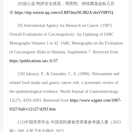
[8]放心选.鸭脖安全摸底，周黑鸭、绝味菌落超标几百
倍.
https://mp.weixin.qq.com/s/LRFOmzNGJB2A-dis5V08VQ
[9] International Agency for Research on Cancer. (1987).
Overall Evaluations of Carcinogenicity: An Updating of IARC
Monographs Volumes 1 to 42. IARC Monographs on the Evaluation
of Carcinogenic Risks to Humans, Supplement 7. Retrieved from
https://publications.iarc.fr/57
[10] Jakszyn, P., & Gonzalez, C. A. (2006). Nitrosamine and
related food intake and gastric cancer risk: a systematic review of
the epidemiological evidence. World Journal of Gastroenterology,
12(27), 4293-4303. Retrieved from
https://www.wjgnet.com/1007-
9327/full/v12/i27/4293.htm
[11]中国营养学会.中国居民膳食营养素参考摄入量（2023
版）[M].人民卫生出版社,2023.