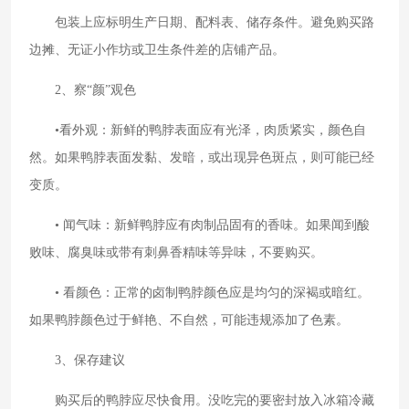
包装上应标明生产日期、配料表、储存条件。避免购买路
边摊、无证小作坊或卫生条件差的店铺产品。
2、察“颜”观色
•看外观：新鲜的鸭脖表面应有光泽，肉质紧实，颜色自
然。如果鸭脖表面发黏、发暗，或出现异色斑点，则可能已经
变质。
• 闻气味：新鲜鸭脖应有肉制品固有的香味。如果闻到酸
败味、腐臭味或带有刺鼻香精味等异味，不要购买。
• 看颜色：正常的卤制鸭脖颜色应是均匀的深褐或暗红。
如果鸭脖颜色过于鲜艳、不自然，可能违规添加了色素。
3、保存建议
购买后的鸭脖应尽快食用。没吃完的要密封放入冰箱冷藏