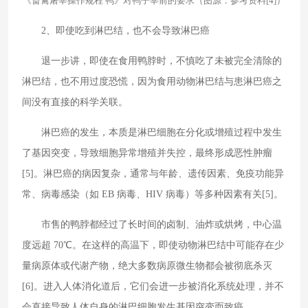
《畜禽屠宰操作规程 鸭》对鸭子宰前的要求（图源：参考资料[4]）
2、即使吃到淋巴结，也不会导致淋巴癌
退一步讲，即使在食用鸭脖时，不慎吃了未被完全清除的
淋巴结，也不用过度恐慌，因为食用动物淋巴结与患淋巴癌之
间没有直接的科学关联。
淋巴癌的发生，本质是淋巴细胞在分化或增殖过程中发生
了基因突变，导致细胞异常增殖并失控，最终形成恶性肿瘤
[5]。淋巴癌的病因复杂，通常与年龄、遗传因素、免疫功能异
常、病毒感染（如 EB 病毒、HIV 病毒）等多种因素有关[5]。
市售的鸭脖都经过了长时间的卤制、油炸或烘烤，中心温
度远超 70℃。在这样的高温下，即使动物淋巴结中可能存在少
量病原体或代谢产物，绝大多数病原微生物都会被彻底杀灭
[6]。进入人体消化道后，它们会进一步被消化系统处理，并不
会直接导致人体自身的淋巴细胞发生基因突变而致癌。