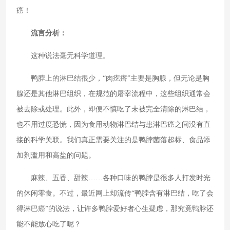
癌！
流言分析：
这种说法毫无科学道理。
鸭脖上的淋巴结很少，“肉疙瘩”主要是胸腺，但无论是胸
腺还是其他淋巴组织，在规范的屠宰流程中，这些组织通常会
被去除或处理。此外，即便不慎吃了未被完全清除的淋巴结，
也不用过度恐慌，因为食用动物淋巴结与患淋巴癌之间没有直
接的科学关联。我们真正需要关注的是鸭脖菌落超标、食品添
加剂滥用和高盐的问题。
麻辣、五香、甜辣……各种口味的鸭脖是很多人打发时光
的休闲零食。不过，最近网上却流传“鸭脖含有淋巴结，吃了会
得淋巴癌”的说法，让许多鸭脖爱好者心生疑虑，那究竟鸭脖还
能不能放心吃了呢？