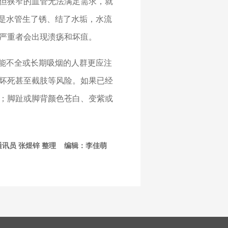
但狭窄的血管无法满足需求，就
比是水管生了锈、结了水垢，水流
严重者会出现溃疡和坏疽。
功能不全或长期吸烟的人群更应注
坏死甚至截肢等风险。如果已经
；脚趾或脚背颜色苍白、变紫或
通讯员 张煜锌 整理 编辑：李佳萌