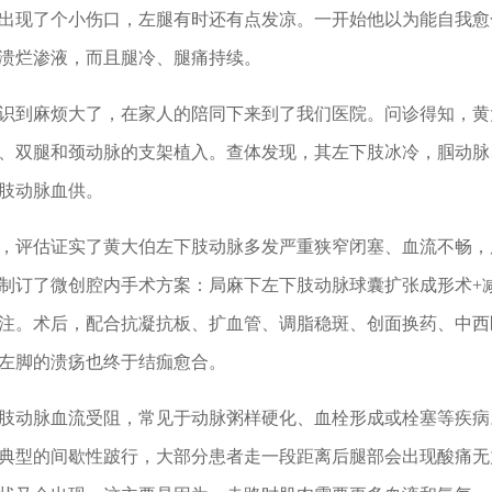
脚出现了个小伤口，左腿有时还有点发凉。一开始他以为能自我
溃烂渗液，而且腿冷、腿痛持续。
识到麻烦大了，在家人的陪同下来到了我们医院。问诊得知，黄
、双腿和颈动脉的支架植入。查体发现，其左下肢冰冷，腘动脉
肢动脉血供。
，评估证实了黄大伯左下肢动脉多发严重狭窄闭塞、血流不畅，
制订了微创腔内手术方案：局麻下左下肢动脉球囊扩张成形术+
注。术后，配合抗凝抗板、扩血管、调脂稳斑、创面换药、中西
左脚的溃疡也终于结痂愈合。
肢动脉血流受阻，常见于动脉粥样硬化、血栓形成或栓塞等疾病
典型的间歇性跛行，大部分患者走一段距离后腿部会出现酸痛无