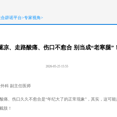
联合辟谣平台
>
专家视角
>
腿凉、走路酸痛、伤口不愈合 别当成“老寒腿”
2026-05-25 15:55
外科 副主任医师
酸痛、伤口久久不愈合是“年纪大了的正常现象”，其实，这可
截肢！