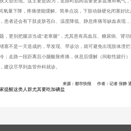
状又会出现。这主要是因为，走路时肌肉需要更多血液和氧气，
时耗氧量下降，疼痛便能缓解。简单点说，下肢动脉硬化闭塞好
，患者还会有下肢皮肤苍白、温度降低、静息疼痛等缺血表现，
题，更别把腿凉当成“老寒腿”，尤其患有高血压、糖尿病、肾
堵塞不是一天造成的，早发现、早诊治，就可避免出现肢体溃烂
冷；走路一段距离后小腿酸胀疼痛，休息后缓解（间歇性跛行）
，建议尽早到血管外科就诊。
来源：都市快报 作者：记者 张静 
家提醒这类人群尤其要吃加碘盐