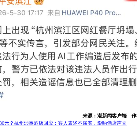
来源：潮新闻客户端 作
费30元？杭州涉事酒店回应：客人表述不属实，影响酒店声誉