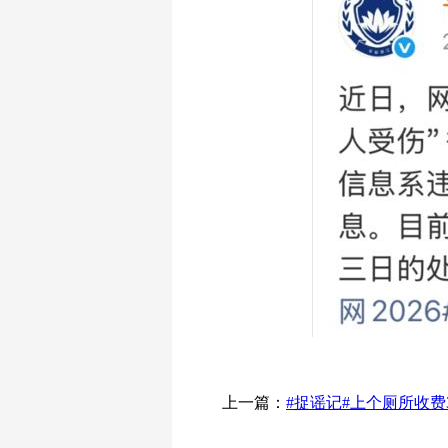
上一篇：
#捉谣记#上个厕所收