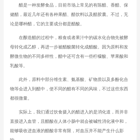
醋是一种发酵食品，目前市场上常见的有陈醋、香醋、保
健醋，最近几年还有各种果醋、醋饮料以及醋胶囊。不过，无
论是哪种醋，它的主要成分都是醋酸。
在酿造醋的过程中，粮食或者果汁中的碳水化合物先被酵
母转化成乙醇，再进一步被醋酸菌转化成醋酸。因为原料和发
酵微生物的不同多样性，醋中还可含有一些柠檬酸、苹果酸和
乳酸等。
此外，原料中部分维生素、氨基酸、矿物质以及多酚化合
物等会进入到醋中，使不同的醋有不同的风味，不过这些东西
都很微量。
实际上，我们通过饮食摄入的醋进入的是消化道，而并非
直接进入血管，且醋酸在人体小肠中就会被碱性消化液中和，
能够吸收进血液的醋酸非常有限，对血压并不能产生什么影