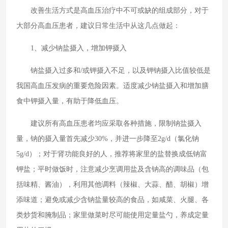
改善生活方式是高血压治疗中不可或缺的组成部分，对于
大部分高血压患者，建议日常生活中从这几点做起：
1、减少钠盐摄入，增加钾摄入
钠盐摄入过多和/或钾摄入不足，以及钾钠摄入比值较低是
我国高血压发病的重要危险因素。适度减少钠盐摄入和增加膳
食中钾摄入量，有助于降低血压。
建议所有高血压患者均应采取各种措施，限制钠盐摄入
量，钠的摄入量首先减少30%，并进一步降至2g/d（氯化钠
5g/d）；对于肾功能良好的人，推荐将家里的盐替换成低钠富
钾盐；平时做饭时，注意减少烹调用盐及含钠高的调味品（包
括味精、酱油），利用其他调料（辣椒、大蒜、醋、胡椒）增
添味道；避免或减少含钠盐量较高的食品，如咸菜、火腿、各
类炒货和腌制品；家里做菜时尽可能使用定量盐勺，养成定量