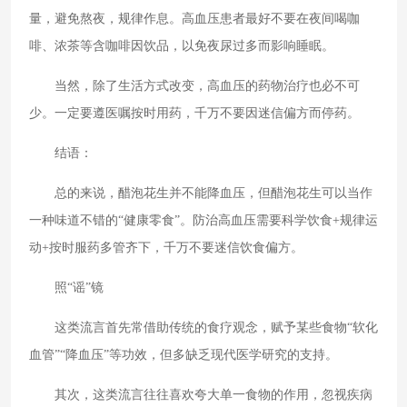
量，避免熬夜，规律作息。高血压患者最好不要在夜间喝咖
啡、浓茶等含咖啡因饮品，以免夜尿过多而影响睡眠。
当然，除了生活方式改变，高血压的药物治疗也必不可
少。一定要遵医嘱按时用药，千万不要因迷信偏方而停药。
结语：
总的来说，醋泡花生并不能降血压，但醋泡花生可以当作
一种味道不错的“健康零食”。防治高血压需要科学饮食+规律运
动+按时服药多管齐下，千万不要迷信饮食偏方。
照“谣”镜
这类流言首先常借助传统的食疗观念，赋予某些食物“软化
血管”“降血压”等功效，但多缺乏现代医学研究的支持。
其次，这类流言往往喜欢夸大单一食物的作用，忽视疾病