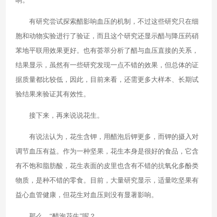
响。
有研究尝试探索醋影响血压的机制，不过这些研究只在细
胞和动物实验进行了验证，而且这个研究还显示醋与降压药硝
苯地平联用效果更好。也有荟萃分析了醋与血压直接的关系，
结果显示，虽然有一些研究发现一点不错的效果，但总体的证
据质量都比较低，因此，目前来看，还需更多大样本、长期试
验结果来验证其有效性。
接下来，再来说说花生。
有说法认为，花生含钾，用醋泡后钾更多，而钾的摄入对
调节血压有益。作为一种坚果，花生本身是很好的食品，它含
有不饱和脂肪酸，花生表面的皮里也含有不错的抗氧化多酚类
物质，是种不错的零食。目前，大量研究显示，适量吃坚果有
益心血管健康，但花生对血压则没有显著影响。
那么，“醋泡花生”呢？