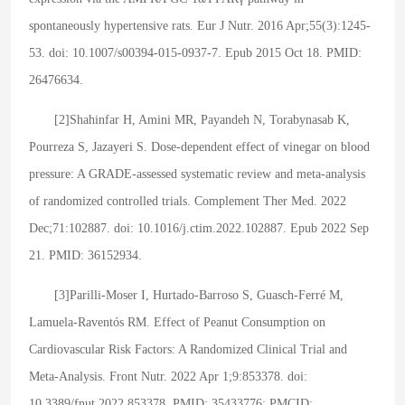
spontaneously hypertensive rats. Eur J Nutr. 2016 Apr;55(3):1245-
53. doi: 10.1007/s00394-015-0937-7. Epub 2015 Oct 18. PMID:
26476634.
[2]Shahinfar H, Amini MR, Payandeh N, Torabynasab K,
Pourreza S, Jazayeri S. Dose-dependent effect of vinegar on blood
pressure: A GRADE-assessed systematic review and meta-analysis
of randomized controlled trials. Complement Ther Med. 2022
Dec;71:102887. doi: 10.1016/j.ctim.2022.102887. Epub 2022 Sep
21. PMID: 36152934.
[3]Parilli-Moser I, Hurtado-Barroso S, Guasch-Ferré M,
Lamuela-Raventós RM. Effect of Peanut Consumption on
Cardiovascular Risk Factors: A Randomized Clinical Trial and
Meta-Analysis. Front Nutr. 2022 Apr 1;9:853378. doi:
10.3389/fnut.2022.853378. PMID: 35433776; PMCID: