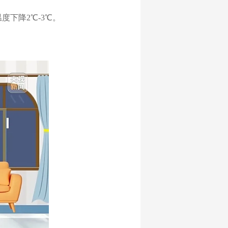
下降2℃-3℃。