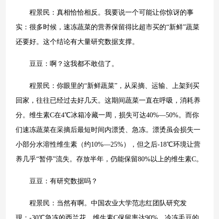
程景民：真相恰恰相反。我要说一个可能让你惊讶的事
实：很多时候，速冻蔬菜的营养保留得比超市买的“新鲜”蔬菜
还要好。这个结论有大量研究数据支撑。
豆豆：啊？这我都不敢信了。
程景民：你眼里的“新鲜蔬菜”，从采摘、运输、上架到买
回家，往往已经过去好几天。这期间蔬菜一直在呼吸，消耗养
分。维生素C在4℃冰箱冷藏一周，损失可达40%—50%。而你
们速冻蔬菜在采摘后最短时间内漂烫、急冻。漂烫虽会损失一
小部分水溶性维生素（约10%—25%），但之后-18℃环境让营
养几乎“暂停”流失。存放半年，仍能保留80%以上的维生素C。
豆豆：有研究数据吗？
程景民：当然有啊。中国农业大学范志红团队研究发
现：-30℃急冻的西兰花，维生素C保留率达90%。冷冻毛豆的