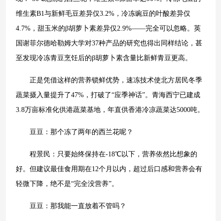
维生素B1与新鲜毛豆差异仅3.2%，冷冻豌豆的叶酸差异仅
4.7%，甜玉米的β胡萝卜素差异仅2.9%——完全可以忽略。英
国谢菲尔德哈勒姆大学对37种产品的研究也得出同样结论，甚
至发现冷冻青豆烹饪后的β胡萝卜素含量比新鲜青豆更高。
正是凭借这样的营养锁鲜优势，速冻技术使北方居民冬季
蔬菜摄入量提升了47%，打破了“应季神话”。青海西宁已建成
3.8万亩标准化供港蔬菜基地，年直供香港冷凉蔬菜达5000吨。
豆豆：那个冻了两年的西兰花呢？
程景民：只要始终保持在-18℃以下，营养依然比想象的
好。但建议最佳食用期在12个月以内，超过后口感和营养会有
轻微下降，绝不是“完全没营养”。
豆豆：那我能一直放着不管吗？