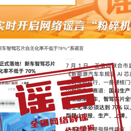
新车智驾芯片自主化率不低于70%”系谣言