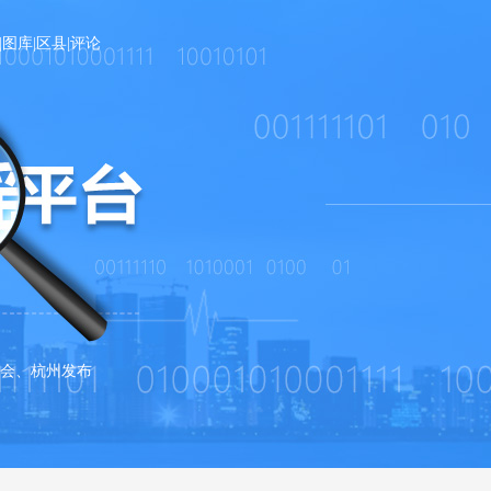
|
图库
|
区县
|
评论
会、杭州发布