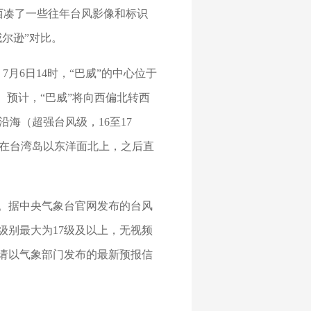
西凑了一些往年台风影像和标识
威尔逊”对比。
7月6日14时，“巴威”的中心位于
。预计，“巴威”将向西偏北转西
海（超强台风级，16至17
能在台湾岛以东洋面北上，之后直
在。据中央气象台官网发布的台风
级别最大为17级及以上，无视频
众请以气象部门发布的最新预报信