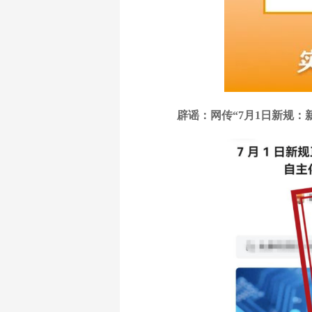
辟谣：网传“7月1日新规：