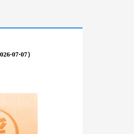
·07·07）