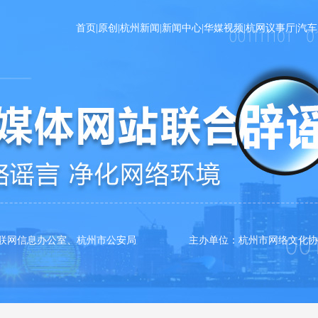
首页
|
原创
|
杭州新闻
|
新闻中心
|
华媒视频
|
杭网议事厅
|
汽车
互联网信息办公室、杭州市公安局 主办单位：杭州市网络文化协