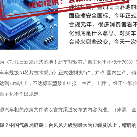
为《7月1日新规正式落地！新车智驾芯片自主化率不低于70%》
车车规级AI芯片技术规范》正式强制执行”，并称“国内生产、
达到70%以上，不达标车型禁止申报、生产、上牌”。经工业和
自主化率作出规定。
源汽车相关政策文件请以官方渠道发布的内容为准。（来源：全
18级？中国气象局辟谣：台风风力级别最大为17级及以上，精确