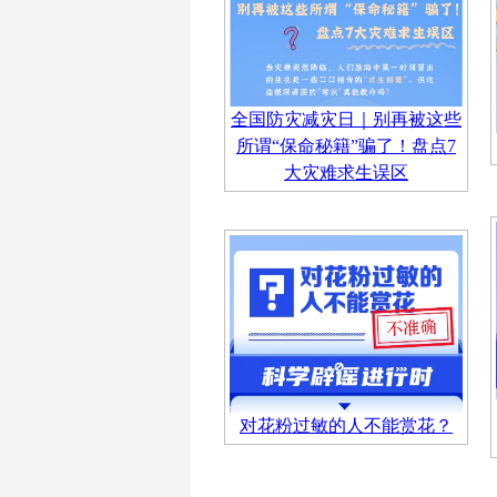
全国防灾减灾日｜别再被这些
所谓“保命秘籍”骗了！盘点7
大灾难求生误区
对花粉过敏的人不能赏花？