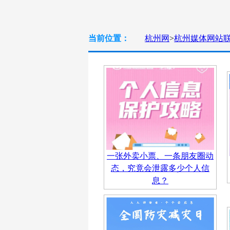
当前位置：
杭州网
>
杭州媒体网站
一张外卖小票、一条朋友圈动
态，究竟会泄露多少个人信
息？