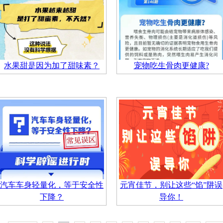
水果甜是因为加了甜味素？
宠物吃生骨肉更健康?
汽车车身轻量化，等于安全性
元宵佳节，别让这些“馅”阱误
下降？
导你！