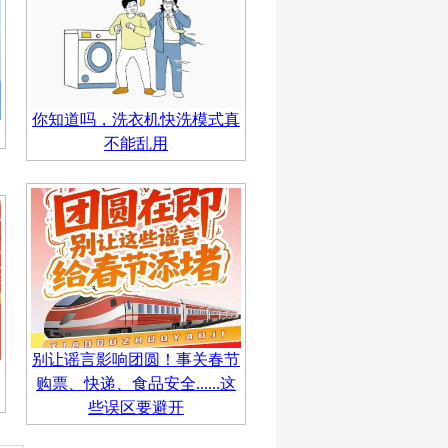
你知道吗，洗衣机快洗模式真
不能乱用
别让谣言影响团圆！事关春节
购票、快递、食品安全......这
些误区要避开