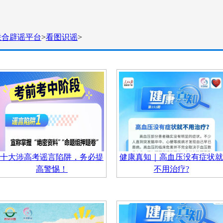
联合辟谣平台
>
看图识谣
>
十大涉高考谣言陷阱，务必提
健康真知｜高血压没有症状就
高警惕！
不用治疗?