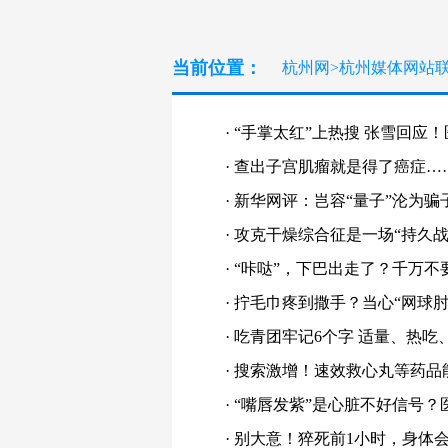
当前位置：
杭州网
>
杭州媒体网站
·
“手掌太红”上热搜 张雪回应
·
查出子宫肌瘤就是得了癌症…
·
新华网评：岂容“量子”沦为骗
·
攻克干燥综合征是一场“持久战
·
“咔哒”，下巴出走了？千万不
·
拧毛巾疼到撒手？当心“网球肘
·
吃青团牢记6个字 适量、热吃
·
搜索激增！速效救心丸等药品
·
“嘴唇发紫”是心脏不好信号？
·
别大意！猝死前1小时，身体