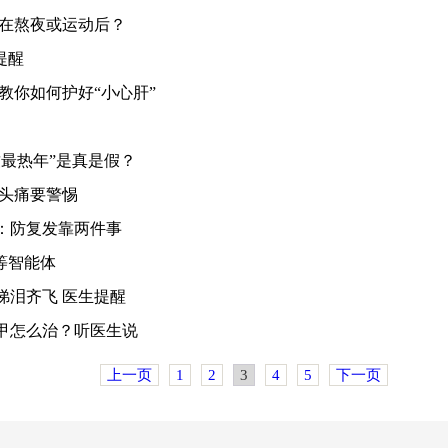
现在熬夜或运动后？
提醒
教你如何护好“小心肝”
最热年”是真是假？
些头痛要警惕
：防复发靠两件事
等智能体
涕泪齐飞 医生提醒
甲怎么治？听医生说
上一页
1
2
3
4
5
下一页