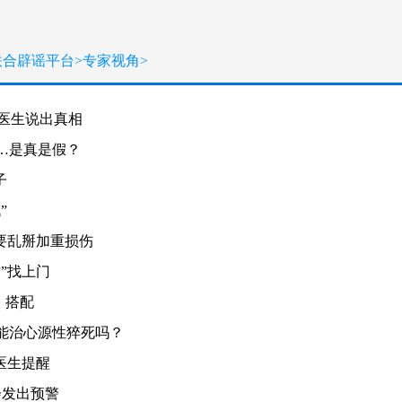
联合辟谣平台
>
专家视角
>
！医生说出真相
…是真是假？
子
”
要乱掰加重损伤
”找上门
、搭配
能治心源性猝死吗？
医生提醒
会发出预警