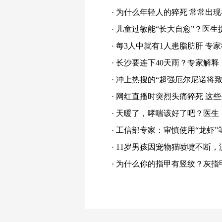
·
为什么年轻人的猝死 常常出
·
儿童过敏能“长大自愈”？医生
·
每3人中就有1人患脂肪肝 专家
·
长沙要连下40天雨？专家解释
·
冲上热搜的“超强厄尔尼诺将致
·
网红直播时突烈头痛猝死 这
·
天暖了，哮喘该好了吧？医生
·
工信部专家：审慎使用“龙虾”
·
11岁男孩因宠物猫喷嚏不断，
·
为什么你的指甲有竖纹？灰指