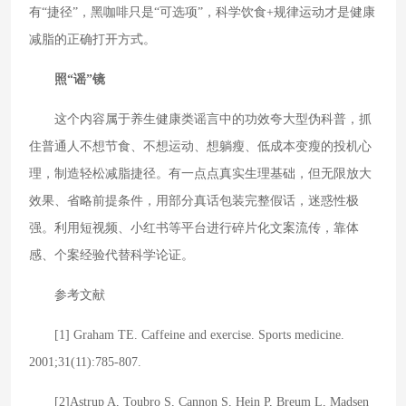
有“捷径”，黑咖啡只是“可选项”，科学饮食+规律运动才是健康
减脂的正确打开方式。
照“谣”镜
这个内容属于养生健康类谣言中的功效夸大型伪科普，抓
住普通人不想节食、不想运动、想躺瘦、低成本变瘦的投机心
理，制造轻松减脂捷径。有一点点真实生理基础，但无限放大
效果、省略前提条件，用部分真话包装完整假话，迷惑性极
强。利用短视频、小红书等平台进行碎片化文案流传，靠体
感、个案经验代替科学论证。
参考文献
[1] Graham TE. Caffeine and exercise. Sports medicine.
2001;31(11):785-807.
[2]Astrup A, Toubro S, Cannon S, Hein P, Breum L, Madsen