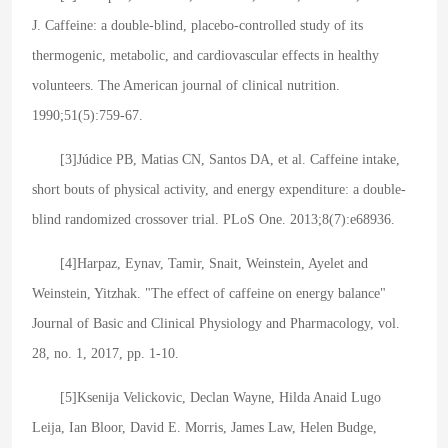
J. Caffeine: a double-blind, placebo-controlled study of its
thermogenic, metabolic, and cardiovascular effects in healthy
volunteers. The American journal of clinical nutrition.
1990;51(5):759-67.
[3]Júdice PB, Matias CN, Santos DA, et al. Caffeine intake,
short bouts of physical activity, and energy expenditure: a double-
blind randomized crossover trial. PLoS One. 2013;8(7):e68936.
[4]Harpaz, Eynav, Tamir, Snait, Weinstein, Ayelet and
Weinstein, Yitzhak. "The effect of caffeine on energy balance"
Journal of Basic and Clinical Physiology and Pharmacology, vol.
28, no. 1, 2017, pp. 1-10.
[5]Ksenija Velickovic, Declan Wayne, Hilda Anaid Lugo
Leija, Ian Bloor, David E. Morris, James Law, Helen Budge,