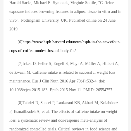
Harold Sacks, Michael E. Symonds, Virginie Sottile, "Caffeine
exposure induces browning features in adipose tissue in vitro and in
vivo", Nottingham University, UK. Published online on 24 June
2019
[6]
https://www.hsph.harvard.edu/news/hsph-in-the-news/four-
cups-of-coffee-modest-loss-of-body-fat/
[7]Icken D, Feller S, Engeli S, Mayr A, Müller A, Hilbert A,
de Zwaan M. Caffeine intake is related to successful weight loss
maintenance. Eur J Clin Nutr. 2016 Apr;70(4):532-4. doi:
10.1038/ejcn.2015.183. Epub 2015 Nov 11. PMID: 26554757.
[8]Tabrizi R, Saneei P, Lankarani KB, Akbari M, Kolahdooz
F, Esmaillzadeh A, et al. The effects of caffeine intake on weight
loss: a systematic review and dos-response meta-analysis of
randomized controlled trials. Critical reviews in food science and