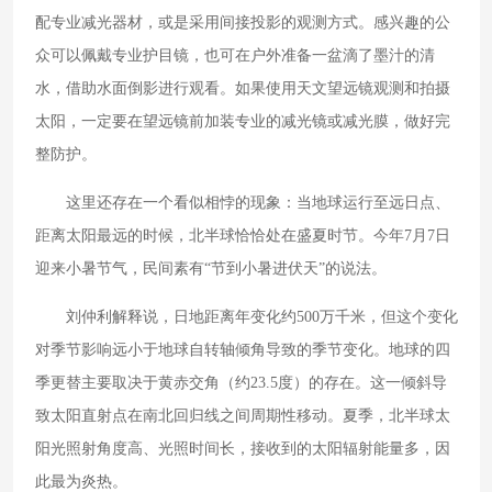
配专业减光器材，或是采用间接投影的观测方式。感兴趣的公
众可以佩戴专业护目镜，也可在户外准备一盆滴了墨汁的清
水，借助水面倒影进行观看。如果使用天文望远镜观测和拍摄
太阳，一定要在望远镜前加装专业的减光镜或减光膜，做好完
整防护。
这里还存在一个看似相悖的现象：当地球运行至远日点、
距离太阳最远的时候，北半球恰恰处在盛夏时节。今年7月7日
迎来小暑节气，民间素有“节到小暑进伏天”的说法。
刘仲利解释说，日地距离年变化约500万千米，但这个变化
对季节影响远小于地球自转轴倾角导致的季节变化。地球的四
季更替主要取决于黄赤交角（约23.5度）的存在。这一倾斜导
致太阳直射点在南北回归线之间周期性移动。夏季，北半球太
阳光照射角度高、光照时间长，接收到的太阳辐射能量多，因
此最为炎热。