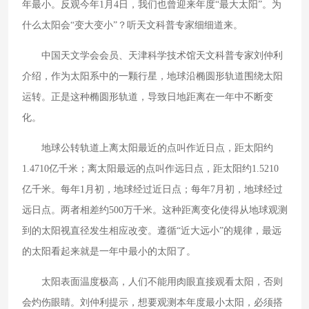
年最小。反观今年1月4日，我们也曾迎来年度“最大太阳”。为
什么太阳会“变大变小”？听天文科普专家细细道来。
中国天文学会会员、天津科学技术馆天文科普专家刘仲利
介绍，作为太阳系中的一颗行星，地球沿椭圆形轨道围绕太阳
运转。正是这种椭圆形轨道，导致日地距离在一年中不断变
化。
地球公转轨道上离太阳最近的点叫作近日点，距太阳约
1.4710亿千米；离太阳最远的点叫作远日点，距太阳约1.5210
亿千米。每年1月初，地球经过近日点；每年7月初，地球经过
远日点。两者相差约500万千米。这种距离变化使得从地球观测
到的太阳视直径发生相应改变。遵循“近大远小”的规律，最远
的太阳看起来就是一年中最小的太阳了。
太阳表面温度极高，人们不能用肉眼直接观看太阳，否则
会灼伤眼睛。刘仲利提示，想要观测本年度最小太阳，必须搭