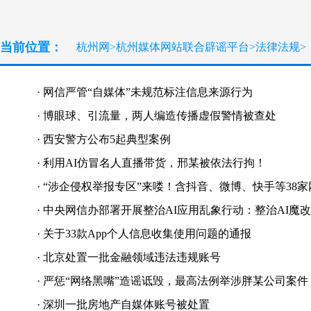
当前位置：
杭州网
>
杭州媒体网站联合辟谣平台
>
法律法规
>
·
网信严管“自媒体”未规范标注信息来源行为
·
博眼球、引流量，两人编造传播虚假警情被查处
·
西安警方公布5起典型案例
·
利用AI仿冒名人直播带货，邢某被依法行拘！
·
“涉企侵权举报专区”来喽！含抖音、微博、快手等38
·
中央网信办部署开展整治AI应用乱象行动：整治AI魔
·
关于33款App个人信息收集使用问题的通报
·
北京处置一批金融领域违法违规账号
·
严惩“网络黑嘴”造谣诋毁，最高法例举涉胖某公司案件
·
深圳一批房地产自媒体账号被处置