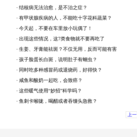
·
结核病无法治愈，是不治之症？
·
有甲状腺疾病的人，不能吃十字花科蔬菜？
·
今天起，不要在车里放小玩偶了！
·
出现这些情况，这7类食物就不要再吃了
·
生姜、牙膏能祛斑？不仅无用，反而可能有害
·
孩子脸蛋长白斑，说明肚子有蛔虫？
·
同时吃多种感冒药或退烧药，好得快？
·
咸鱼和酸奶一起吃，会致癌？
·
这些暖气使用“妙招”科学吗？
·
鱼刺卡喉咙，喝醋或者吞馒头急救？
上一