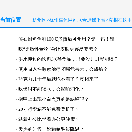
当前位置：
杭州网
>
杭州媒体网站联合辟谣平台
>
真相在这里
·
溪石斑鱼鱼籽100℃煮熟后可食用？错！错！错！
·
吃“光敏性食物”会让皮肤更容易变黑？
·
洪水淹过的饮料/水等食品，只要没开封就能喝？
·
使用吸入性激素治疗哮喘危害大，会成瘾？
·
巧克力几十年后就吃不着了？真相来了
·
吃饭时不能喝水，会影响消化？
·
指甲上出现小白点真的是缺钙吗？
·
20寸行李箱不能免费登机了？
·
站着办公比坐着办公更健康？
·
天热的时候，给狗剃毛能降温？