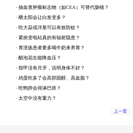
·
抽血查肿瘤标志物（如CEA）可替代肠镜？
·
晒太阳会让白发变多？
·
吃大蒜或洋葱可以有效防蚊？
·
紧挨变电站真的有辐射隐患？
·
胃溃疡患者要多喝牛奶来养胃？
·
醋泡花生能降血压？
·
指甲没有月牙，说明身体不好？
·
鸡蛋吃多了会高胆固醇、高血脂？
·
吃鸭脖会得淋巴癌？
·
太空中没有重力？
上一页